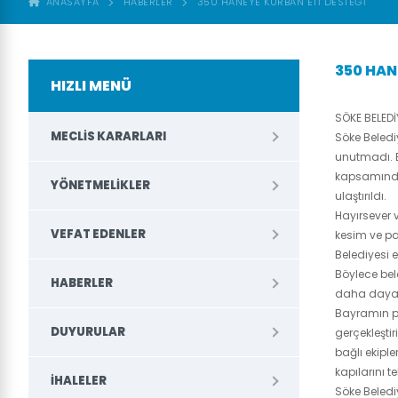
ANASAYFA
HABERLER
350 HANEYE KURBAN ETİ DESTEĞİ
350 HAN
HIZLI MENÜ
SÖKE BELEDİ
MECLIS KARARLARI
Söke Beledi
unutmadı. B
kapsamında,
YÖNETMELIKLER
ulaştırıldı.
Hayırsever 
VEFAT EDENLER
kesim ve p
Belediyesi e
Böylece bele
HABERLER
daha dayan
Bayramın 
DUYURULAR
gerçekleşti
bağlı ekipl
kapılarını t
İHALELER
Söke Beledi