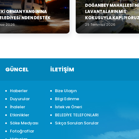
DOĞANBEY MAHALLESI'NI
EKI ORMAN YANGININA
LAVANTALARIN MIS
ELEDIYESI'NDEN DESTEK
KOKUSUYLA KAPLIYORUZ
uz 2026
29 Temmuz 2026
GÜNCEL
İLETİŞİM
Haberler
Bize Ulaşın
Duyurular
Bilgi Edinme
İhaleler
İstek ve Öneri
Etkinlikler
BELEDİYE TELEFONLARI
Söke Medyası
Sıkça Sorulan Sorular
Fotoğraflar