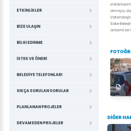
imkânlarımı
ETKINLIKLER
olmaya, day
Vatandaşlar
Söke Beledi
BIZE ULAŞIN
anlamlı bir
BILGI EDINME
FOTOĞR
İSTEK VE ÖNERI
BELEDİYE TELEFONLARI
SIKÇA SORULAN SORULAR
PLANLANAN PROJELER
DİĞER HA
DEVAM EDEN PROJELER