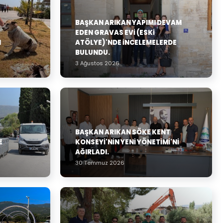
BAŞKAN ARIKAN YAPIMI DEVAM
EDEN GRAVAS EVI (ESKI
N
ATÖLYE)'NDE İNCELEMELERDE
BULUNDU.
3 Ağustos 2026
BAŞKAN ARIKAN SÖKE KENT
E
KONSEYI'NIN YENI YÖNETIMI'NI
AĞIRLADI.
30 Temmuz 2026