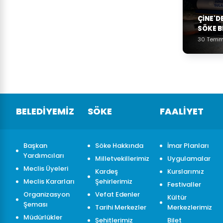
ÇINE'D
SÖKE B
30 Temm
BELEDİYEMİZ
SÖKE
FAALİYET
Başkan
Söke Hakkında
İmar Planları
Yardımcıları
Milletvekillerimiz
Uygulamalar
Meclis Üyeleri
Kardeş
Kurslarımız
Meclis Kararları
Şehirlerimiz
Festivaller
Organizasyon
Vefat Edenler
Kültür
Şeması
Tarihi Merkezler
Merkezlerimiz
Müdürlükler
Şehitlerimiz
Bilet