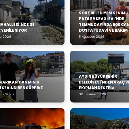
SÖKE BELEDIYESI SEVIMLI
PATILER SEVGI EVI’NDE
MAHALLESİ’NDE DE
TEMMUZ AYINDA 500 CA
 YENİLENİYOR
DOSTA TEDAVI VE BAKIM
os 2026
5 Ağustos 2026
AYDIN BÜYÜKŞEHIR
 ARIKAN'DAN MINIK
BELEDIYESI'NDEN ARAÇ V
I SEVINDIREN SÜRPRIZ
EKIPMAN DESTEĞI
uz 2026
30 Temmuz 2026