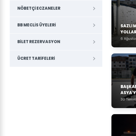
NÖBETÇI ECZANELER
BB MECLIS ÜYELERI
SAZLI 
YOLLAR
6 Ağust
BILET REZERVASYON
ÜCRET TARIFELERI
BAŞKAN
ASYA'Y
30 Temm