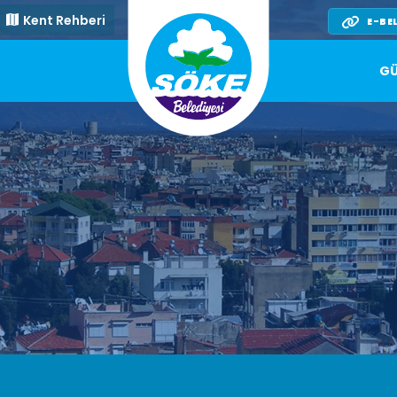
Kent Rehberi
E-BE
GÜ