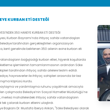
EYE KURBAN ETİ DESTEĞİ
YESİ’NDEN 350 HANEYE KURBAN ETİ DESTEĞİ
yesi, Kurban Bayramı’nda ihtiyaç sahibi vatandaşları
elediye tarafından gerçekleştirilen organizasyon
 kent genelinde belirlenen 350 ailenin evine kurban eti
vatandaşların bağışladığı kurban etleri, hijyenik koşullarda
aketleme işlemlerinin tamamlanmasının ardından Söke
kipleri tarafından ihtiyaç sahibi ailelere teslim edildi.
diye, hayırseverler ile ihtiyaç sahipleri arasında bir kez
ışma köprüsü kurdu.
paylaşma ve yardımlaşma ruhunu yaşatmak amacıyla
rilen çalışmada Belediye’nin Sosyal Hizmetler Müdürlüğü’ne
er, merkez mahallelerdeki ihtiyaç sahibi vatandaşların
ek tek çalarak kurban etlerini ulaştırdı.
ye Başkanı Dr. Mustafa İberya Arıkan, "Söke Belediyesi olarak