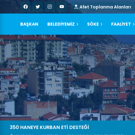
Afet Toplanma Alanları
BAŞKAN
BELEDİYEMİZ
SÖKE
FAALİYET
350 HANEYE KURBAN ETİ DESTEĞİ