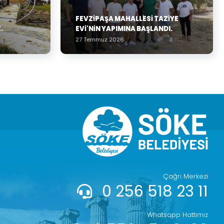
FEVZIPAŞA MAHALLESI TAZIYE
.
EVI'NIN YAPIMINA BAŞLANDI.
27 Temmuz 2026
Çağrı Merkezi
0 256 518 23 11
Whatsapp Hattımız