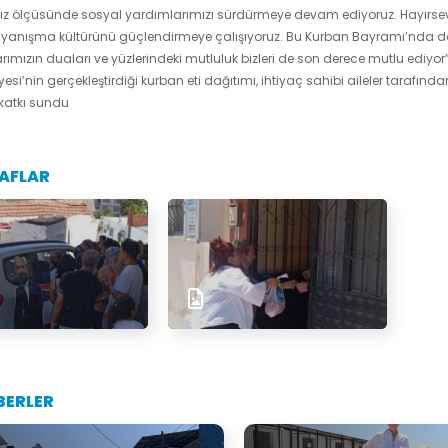
z ölçüsünde sosyal yardımlarımızı sürdürmeye devam ediyoruz. Hayırsever
anışma kültürünü güçlendirmeye çalışıyoruz. Bu Kurban Bayramı’nda da eki
ımızın duaları ve yüzlerindeki mutluluk bizleri de son derece mutlu ediyor”
yesi’nin gerçekleştirdiği kurban eti dağıtımı, ihtiyaç sahibi aileler tara
 katkı sundu
AFLAR
BERLER