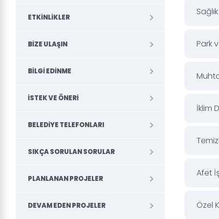
Sağlık
ETKINLIKLER
Park 
BIZE ULAŞIN
BILGI EDINME
Muhtar
İSTEK VE ÖNERI
İklim 
BELEDİYE TELEFONLARI
Temiz
SIKÇA SORULAN SORULAR
Afet İ
PLANLANAN PROJELER
Özel 
DEVAM EDEN PROJELER