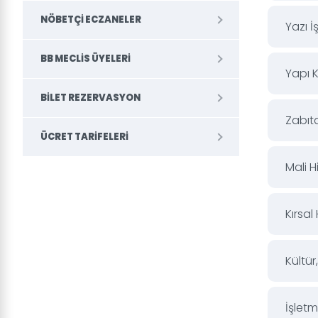
NÖBETÇI ECZANELER
Yazı İ
BB MECLIS ÜYELERI
Yapı 
BILET REZERVASYON
Zabıt
ÜCRET TARIFELERI
Mali 
Kırsa
Kültür
İşletm