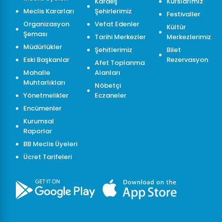
Kardeş
Kurslarımız
Meclis Kararları
Şehirlerimiz
Festivaller
Organizasyon
Vefat Edenler
Kültür
Şeması
Tarihi Merkezler
Merkezlerimiz
Müdürlükler
Şehitlerimiz
Bilet
Eski Başkanlar
Rezervasyon
Afet Toplanma
Mahalle
Alanları
Muhtarlıkları
Nöbetçi
Yönetmelikler
Eczaneler
Encümenler
Kurumsal
Raporlar
BB Meclis Üyeleri
Ücret Tarifeleri