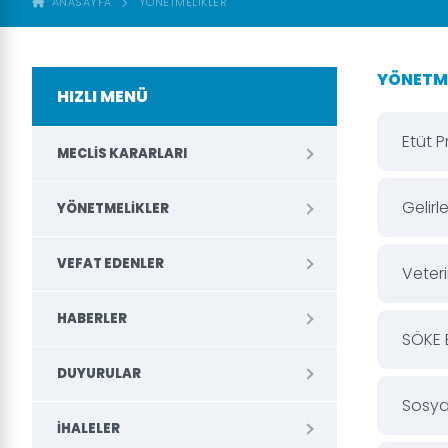
ANASAYFA
YÖNETMELIKLER
YÖNETM
HIZLI MENÜ
Etüt 
MECLIS KARARLARI
Gelir
YÖNETMELIKLER
VEFAT EDENLER
Veteri
HABERLER
SÖKE 
DUYURULAR
Sosya
İHALELER