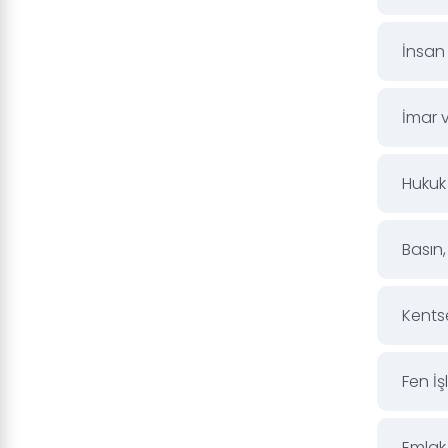
İnsan
İmar v
Hukuk 
Basın,
Kents
Fen İş
Emlak