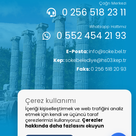
Çağrı Merkezi
0 256 518 23 11
Whatsapp Hattımız
0 552 454 21 93
E-Posta:
info@soke.bel.tr
Kep:
sokebelediye@hs03.kep.tr
Faks:
0 256 518 20 93
Çerez kullanımı
İçeriği kişiselleştirmek ve web trafiğini analiz
etmek için kendi ve üçüncü taraf
çerezlerimizi kullanıyoruz.
Çerezler
hakkında daha fazlasını okuyun