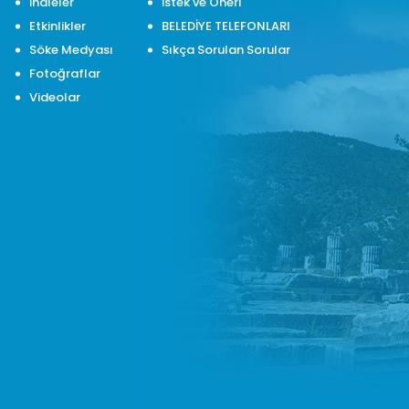
İhaleler
İstek ve Öneri
Etkinlikler
BELEDİYE TELEFONLARI
Söke Medyası
Sıkça Sorulan Sorular
Fotoğraflar
Videolar