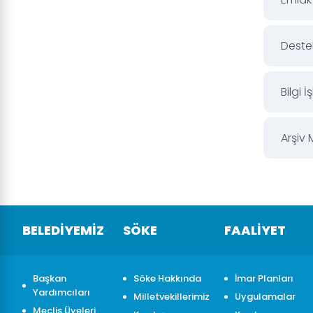
Deste
Bilgi 
Arşiv
BELEDİYEMİZ
SÖKE
FAALİYET
Başkan
Söke Hakkında
İmar Planları
Yardımcıları
Milletvekillerimiz
Uygulamalar
Meclis Üyeleri