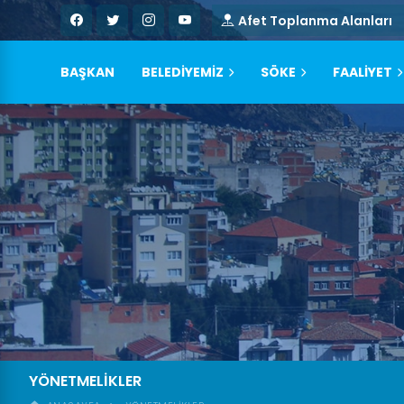
Afet Toplanma Alanları
BAŞKAN
BELEDİYEMİZ
SÖKE
FAALİYET
YÖNETMELIKLER