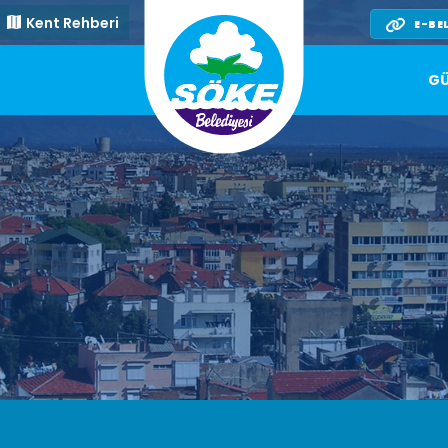
Kent Rehberi
E-BE
GÜ