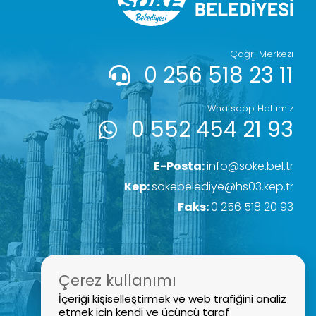
Çağrı Merkezi
0 256 518 23 11
Whatsapp Hattımız
0 552 454 21 93
E-Posta:
info@soke.bel.tr
Kep:
sokebelediye@hs03.kep.tr
Faks:
0 256 518 20 93
Çerez kullanımı
İçeriği kişiselleştirmek ve web trafiğini analiz
etmek için kendi ve üçüncü taraf