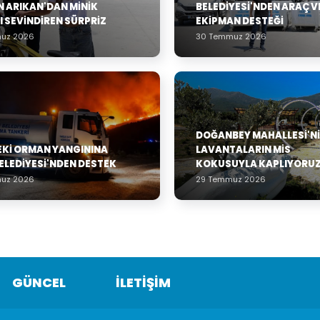
 ARIKAN'DAN MINIK
BELEDIYESI'NDEN ARAÇ V
I SEVINDIREN SÜRPRIZ
EKIPMAN DESTEĞI
uz 2026
30 Temmuz 2026
DOĞANBEY MAHALLESI'NI
EKI ORMAN YANGININA
LAVANTALARIN MIS
ELEDIYESI'NDEN DESTEK
KOKUSUYLA KAPLIYORUZ
uz 2026
29 Temmuz 2026
GÜNCEL
İLETİŞİM