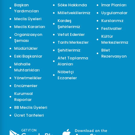
Başkan
Söke Hakkında
İmar Planları
Yardımcıları
Milletvekillerimiz
Uygulamalar
Meclis Üyeleri
Kardeş
Kurslarımız
Meclis Kararları
Şehirlerimiz
Festivaller
Organizasyon
Vefat Edenler
Kültür
Şeması
Tarihi Merkezler
Merkezlerimiz
Müdürlükler
Şehitlerimiz
Bilet
Eski Başkanlar
Rezervasyon
Afet Toplanma
Mahalle
Alanları
Muhtarlıkları
Nöbetçi
Yönetmelikler
Eczaneler
Encümenler
Kurumsal
Raporlar
BB Meclis Üyeleri
Ücret Tarifeleri