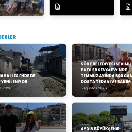
BERLER
SÖKE BELEDIYESI SEVIMLI
PATILER SEVGI EVI’NDE
MAHALLESİ’NDE DE
TEMMUZ AYINDA 500 CA
 YENİLENİYOR
DOSTA TEDAVI VE BAKIM
os 2026
5 Ağustos 2026
AYDIN BÜYÜKŞEHIR