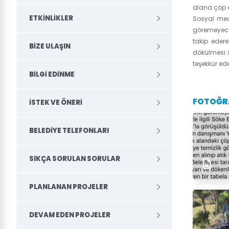
alana çöp d
ETKINLIKLER
Sosyal med
göremeyeceğ
takip eder
BIZE ULAŞIN
dökülmesi s
teşekkür ede
BILGI EDINME
FOTOĞR
İSTEK VE ÖNERI
BELEDİYE TELEFONLARI
SIKÇA SORULAN SORULAR
PLANLANAN PROJELER
DEVAM EDEN PROJELER