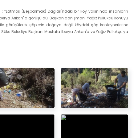
“Latmos (Beşparmak) Dağları'ndaki bir köy yakınında insanların
 İberya Arıkan'la görüşüldü. Başkan danışmanı Yağız Pullukçu konuyu
le görüşülerek çöplerin doğaya değil, köydeki çöp konteynerlerine
n Söke Belediye Başkanı Mustafa İberya Arıkan'a ve Yağız Pullukçu'ya