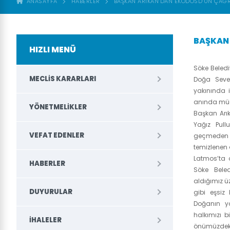
ANASAYFA
HABERLER
BAŞKAN ARIKAN’DAN EKODOSD’UN ÇAĞ
BAŞKAN 
HIZLI MENÜ
Söke Beledi
MECLIS KARARLARI
Doğa Seven
yakınında 
anında müd
YÖNETMELIKLER
Başkan Arık
Yağız Pullu
VEFAT EDENLER
geçmeden ç
temizlenen 
Latmos’ta 
HABERLER
Söke Bele
aldığımız ü
DUYURULAR
gibi eşsiz
Doğanın yo
halkımızı 
İHALELER
önümüzdeki