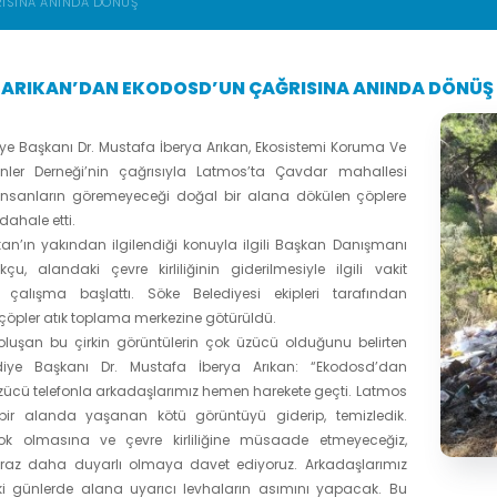
RISINA ANINDA DÖNÜŞ
ARIKAN’DAN EKODOSD’UN ÇAĞRISINA ANINDA DÖNÜŞ
ye Başkanı Dr. Mustafa İberya Arıkan, Ekosistemi Koruma Ve
ler Derneği’nin çağrısıyla Latmos’ta Çavdar mahallesi
insanların göremeyeceği doğal bir alana dökülen çöplere
ahale etti.
an’ın yakından ilgilendiği konuyla ilgili Başkan Danışmanı
kçu, alandaki çevre kirliliğinin giderilmesiyle ilgili vakit
alışma başlattı. Söke Belediyesi ekipleri tarafından
çöpler atık toplama merkezine götürüldü.
oluşan bu çirkin görüntülerin çok üzücü olduğunu belirten
diye Başkanı Dr. Mustafa İberya Arıkan: “Ekodosd’dan
zücü telefonla arkadaşlarımız hemen harekete geçti. Latmos
 bir alanda yaşanan kötü görüntüyü giderip, temizledik.
k olmasına ve çevre kirliliğine müsaade etmeyeceğiz,
biraz daha duyarlı olmaya davet ediyoruz. Arkadaşlarımız
 günlerde alana uyarıcı levhaların asımını yapacak. Bu