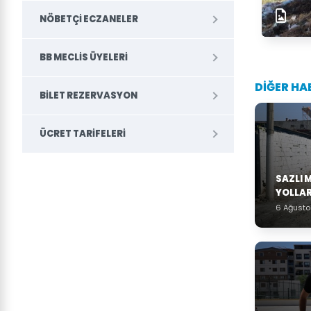
NÖBETÇI ECZANELER
BB MECLIS ÜYELERI
DİĞER HA
BILET REZERVASYON
ÜCRET TARIFELERI
SAZLI 
YOLLAR
6 Ağust