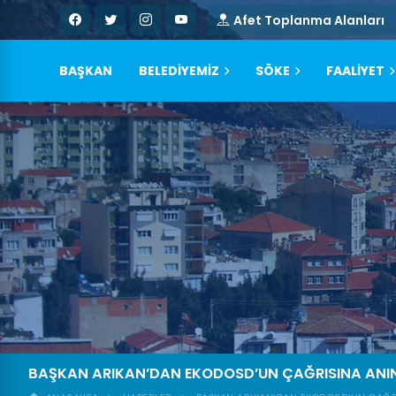
Afet Toplanma Alanları
BAŞKAN
BELEDİYEMİZ
SÖKE
FAALİYET
BAŞKAN ARIKAN’DAN EKODOSD’UN ÇAĞRISINA AN