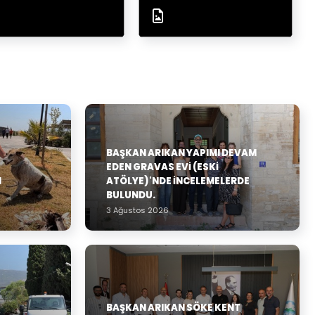
BAŞKAN ARIKAN YAPIMI DEVAM
EDEN GRAVAS EVI (ESKI
N
ATÖLYE)'NDE İNCELEMELERDE
BULUNDU.
3 Ağustos 2026
BAŞKAN ARIKAN SÖKE KENT