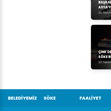
BAŞKAN
ASYA'Y
30 Temm
ÇINE'D
SÖKE B
30 Temm
BELEDİYEMİZ
SÖKE
FAALİYET