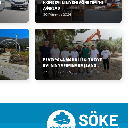
E
KONSEYI'NIN YENI YÖNETIMI'NI
AĞIRLADI.
30 Temmuz 2026
FEVZIPAŞA MAHALLESI TAZIYE
.
EVI'NIN YAPIMINA BAŞLANDI.
27 Temmuz 2026