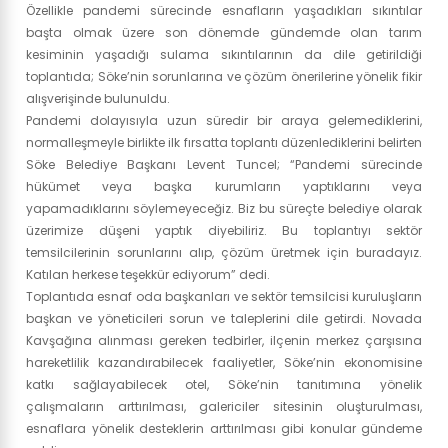
Özellikle pandemi sürecinde esnafların yaşadıkları sıkıntılar
başta olmak üzere son dönemde gündemde olan tarım
kesiminin yaşadığı sulama sıkıntılarının da dile getirildiği
toplantıda; Söke’nin sorunlarına ve çözüm önerilerine yönelik fikir
alışverişinde bulunuldu.
Pandemi dolayısıyla uzun süredir bir araya gelemediklerini,
normalleşmeyle birlikte ilk fırsatta toplantı düzenlediklerini belirten
Söke Belediye Başkanı Levent Tuncel; “Pandemi sürecinde
hükümet veya başka kurumların yaptıklarını veya
yapamadıklarını söylemeyeceğiz. Biz bu süreçte belediye olarak
üzerimize düşeni yaptık diyebiliriz. Bu toplantıyı sektör
temsilcilerinin sorunlarını alıp, çözüm üretmek için buradayız.
Katılan herkese teşekkür ediyorum” dedi.
Toplantıda esnaf oda başkanları ve sektör temsilcisi kuruluşların
başkan ve yöneticileri sorun ve taleplerini dile getirdi. Novada
Kavşağına alınması gereken tedbirler, ilçenin merkez çarşısına
hareketlilik kazandırabilecek faaliyetler, Söke’nin ekonomisine
katkı sağlayabilecek otel, Söke’nin tanıtımına yönelik
çalışmaların arttırılması, galericiler sitesinin oluşturulması,
esnaflara yönelik desteklerin arttırılması gibi konular gündeme