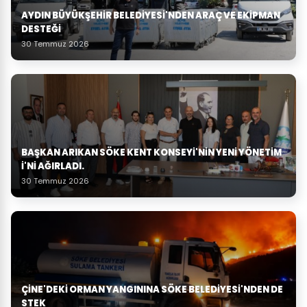
AYDIN BÜYÜKŞEHIR BELEDIYESI'NDEN ARAÇ VE EKIPMAN
DESTEĞI
30 Temmuz 2026
BAŞKAN ARIKAN SÖKE KENT KONSEYI'NIN YENI YÖNETIM
I'NI AĞIRLADI.
30 Temmuz 2026
ÇINE'DEKI ORMAN YANGININA SÖKE BELEDIYESI'NDEN DE
STEK