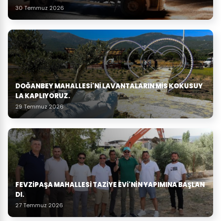
30 Temmuz 2026
DOĞANBEY MAHALLESI'NI LAVANTALARIN MIS KOKUSUY
LA KAPLIYORUZ.
29 Temmuz 2026
FEVZIPAŞA MAHALLESI TAZIYE EVI'NIN YAPIMINA BAŞLAN
DI.
27 Temmuz 2026