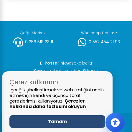
Çağrı Merkezi
Whatsapp Hattımız
0 256 518 23 11
0 552 454 21 93
E-Posta:
info@soke.bel.tr
Kep:
sokebelediye@hs03.kep.tr
Faks:
0 256 518 20 93
Çerez kullanımı
İçeriği kişiselleştirmek ve web trafiğini analiz
etmek için kendi ve üçüncü taraf
çerezlerimizi kullanıyoruz.
Çerezler
hakkında daha fazlasını okuyun
Tamam
© 2026 Tüm Hakları Saklıdır
Söke Belediyesi