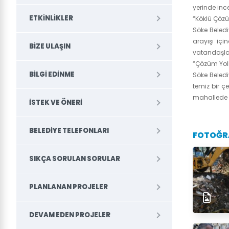
yerinde ince
ETKINLIKLER
“Köklü Çözü
Söke Beledi
arayışı içi
BIZE ULAŞIN
vatandaşla
“Çözüm Yoll
BILGI EDINME
Söke Beledi
temiz bir ç
mahallede y
İSTEK VE ÖNERI
BELEDİYE TELEFONLARI
FOTOĞR
SIKÇA SORULAN SORULAR
PLANLANAN PROJELER
DEVAM EDEN PROJELER