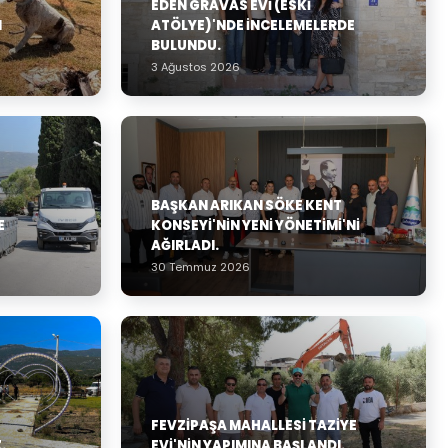
EDEN GRAVAS EVI (ESKI
N
ATÖLYE)'NDE İNCELEMELERDE
BULUNDU.
3 Ağustos 2026
BAŞKAN ARIKAN SÖKE KENT
E
KONSEYI'NIN YENI YÖNETIMI'NI
AĞIRLADI.
30 Temmuz 2026
FEVZIPAŞA MAHALLESI TAZIYE
.
EVI'NIN YAPIMINA BAŞLANDI.