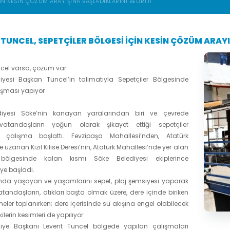
IN KESIN ÇÖZÜM ARAYIŞINA BAŞLADIKLARINI BELIRTTI
TUNCEL, SEPETÇILER BÖLGESI IÇIN KESIN ÇÖZÜM ARAYI
cel varsa, çözüm var
iyesi Başkan Tuncel’in talimatıyla Sepetçiler Bölgesinde
lışması yapıyor
diyesi Söke’nin kanayan yaralarından biri ve çevrede
atandaşların yoğun olarak şikayet ettiği sepetçiler
 çalışma başlattı. Fevzipaşa Mahallesi’nden, Atatürk
 uzanan Kızıl Kilise Deresi’nin, Atatürk Mahallesi’nde yer alan
r bölgesinde kalan kısmı Söke Belediyesi ekiplerince
ye başladı.
ında yaşayan ve yaşamlarını sepet, plaj şemsiyesi yaparak
tandaşların, atıkları başta olmak üzere, dere içinde biriken
eler toplanırken; dere içerisinde su akışına engel olabilecek
ilerin kesimleri de yapılıyor.
iye Başkanı Levent Tuncel bölgede yapılan çalışmaları