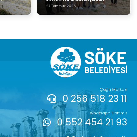
27 Temmuz 2026
Çağrı Merkezi
0 256 518 23 11
Whatsapp Hattımız
0 552 454 21 93