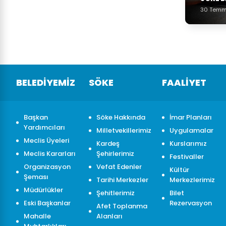
30 Temm
BELEDİYEMİZ
SÖKE
FAALİYET
Başkan
Söke Hakkında
İmar Planları
Yardımcıları
Milletvekillerimiz
Uygulamalar
Meclis Üyeleri
Kardeş
Kurslarımız
Meclis Kararları
Şehirlerimiz
Festivaller
Organizasyon
Vefat Edenler
Kültür
Şeması
Tarihi Merkezler
Merkezlerimiz
Müdürlükler
Şehitlerimiz
Bilet
Eski Başkanlar
Rezervasyon
Afet Toplanma
Mahalle
Alanları