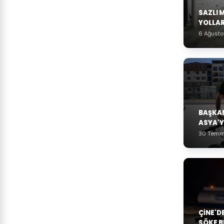
SAZLI 
YOLLAR
6 Ağust
BAŞKAN
ASYA'Y
30 Temm
ÇINE'D
SÖKE B