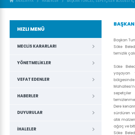
ANASAYFA
HABERLER
BAŞKAN TUNCEL, SEPETÇILER BÖLGESI IÇ
BAŞKAN 
HIZLI MENÜ
Başkan Tun
MECLIS KARARLARI
Söke Beled
temizlik ça
YÖNETMELIKLER
Söke Bele
yaşayan v
VEFAT EDENLER
bölgesinde
Mahallesi’ne
sepetçile
HABERLER
temizlenme
Dere kenar
DUYURULAR
sürdüren va
atık malzem
ağaç ve bitk
İHALELER
Söke Beled