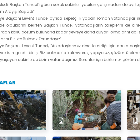
ledi. Başkan Tuncel’i gören sokak sakinleri yapılan çalışmadan dolayı teşekk
m Arayışı Başladı”
ye Başkanı Levent Tuncel ayrıca sepetçilik yapan roman vatandaşlar il
nde olduklarını belirten Başkan Tuncel; vatandaşların taleplerini de d
rdan köklü çözüm bulunana kadar çevreye daha duyarlı olmalarını da is
arını Birlikte Bulmak Zorundayız”
ye Başkanı Levent Tuncel; “Arkadaşlarımız dere temizliği için canla başl
evre için gerekli bir iş. Biz bakmakla kalmıyoruz, yapıyoruz, çözüm üret
aşayan sakinlerde bizim vatandaşımız. Sorunlar için beklemek çözüm deği
AFLAR