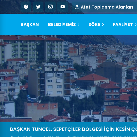
Afet Toplanma Alanları
BAŞKAN
BELEDİYEMİZ
SÖKE
FAALİYET
BAŞKAN TUNCEL, SEPETÇILER BÖLGESI IÇIN KESIN Ç