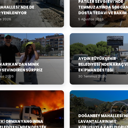
PATILER SEVGI EVI’NDE
MAHALLESİ’NDE DE
TEMMUZ AYINDA 500 CA
 YENİLENİYOR
DOSTA TEDAVI VE BAKIM
os 2026
5 Ağustos 2026
AYDIN BÜYÜKŞEHIR
 ARIKAN'DAN MINIK
BELEDIYESI'NDEN ARAÇ V
I SEVINDIREN SÜRPRIZ
EKIPMAN DESTEĞI
uz 2026
30 Temmuz 2026
DOĞANBEY MAHALLESI'NI
EKI ORMAN YANGININA
LAVANTALARIN MIS
ELEDIYESI'NDEN DESTEK
KOKUSUYLA KAPLIYORUZ