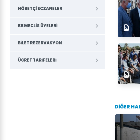
NÖBETÇI ECZANELER
BB MECLIS ÜYELERI
BILET REZERVASYON
ÜCRET TARIFELERI
DİĞER HA