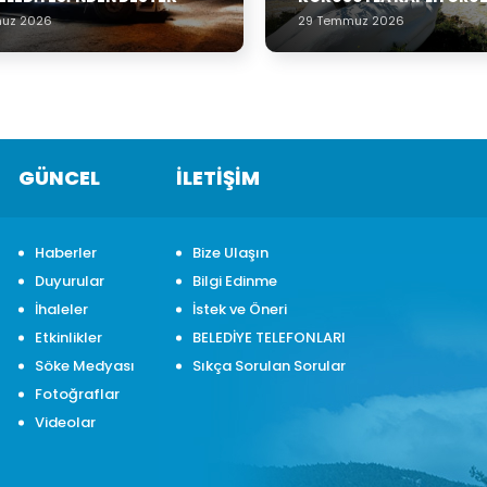
uz 2026
29 Temmuz 2026
GÜNCEL
İLETİŞİM
Haberler
Bize Ulaşın
Duyurular
Bilgi Edinme
İhaleler
İstek ve Öneri
Etkinlikler
BELEDİYE TELEFONLARI
Söke Medyası
Sıkça Sorulan Sorular
Fotoğraflar
Videolar