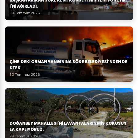
BAŞKAN ARIKAN SÖKE KENT KONSEYI'NIN YENI YÖNETIM
I'NI AĞIRLADI.
30 Temmuz 2026
ÇINE'DEKI ORMAN YANGININA SÖKE BELEDIYESI'NDEN DE
STEK
30 Temmuz 2026
DOĞANBEY MAHALLESI'NI LAVANTALARIN MIS KOKUSUY
LA KAPLIYORUZ.
29 Temmuz 2026