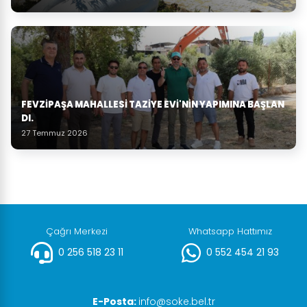
FEVZIPAŞA MAHALLESI TAZIYE EVI'NIN YAPIMINA BAŞLAN
DI.
27 Temmuz 2026
Çağrı Merkezi
Whatsapp Hattımız
0 256 518 23 11
0 552 454 21 93
E-Posta:
info@soke.bel.tr