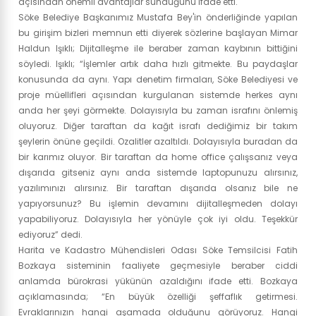
açısından önemli avantajlar sunduğunu ifade etti.
Söke Belediye Başkanımız Mustafa Bey'in önderliğinde yapılan
bu girişim bizleri memnun etti diyerek sözlerine başlayan Mimar
Haldun Işıklı; Dijitalleşme ile beraber zaman kaybının bittiğini
söyledi. Işıklı; “İşlemler artık daha hızlı gitmekte. Bu paydaşlar
konusunda da aynı. Yapı denetim firmaları, Söke Belediyesi ve
proje müellifleri açısından kurgulanan sistemde herkes aynı
anda her şeyi görmekte. Dolayısıyla bu zaman israfını önlemiş
oluyoruz. Diğer taraftan da kağıt israfı dediğimiz bir takım
şeylerin önüne geçildi. Ozalitler azaltıldı. Dolayısıyla buradan da
bir karımız oluyor. Bir taraftan da home office çalışsanız veya
dışarıda gitseniz aynı anda sistemde laptopunuzu alırsınız,
yazılımınızı alırsınız. Bir taraftan dışarıda olsanız bile ne
yapıyorsunuz? Bu işlemin devamını dijitalleşmeden dolayı
yapabiliyoruz. Dolayısıyla her yönüyle çok iyi oldu. Teşekkür
ediyoruz” dedi.
Harita ve Kadastro Mühendisleri Odası Söke Temsilcisi Fatih
Bozkaya sisteminin faaliyete geçmesiyle beraber ciddi
anlamda bürokrasi yükünün azaldığını ifade etti. Bozkaya
açıklamasında; “En büyük özelliği şeffaflık getirmesi.
Evraklarınızın hangi aşamada olduğunu görüyoruz. Hangi