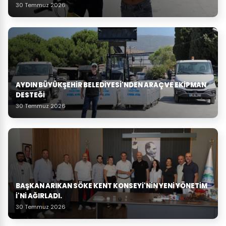
30 Temmuz 2026
AYDIN BÜYÜKŞEHIR BELEDIYESI'NDEN ARAÇ VE EKIPMAN
DESTEĞI
30 Temmuz 2026
BAŞKAN ARIKAN SÖKE KENT KONSEYI'NIN YENI YÖNETIM
I'NI AĞIRLADI.
30 Temmuz 2026