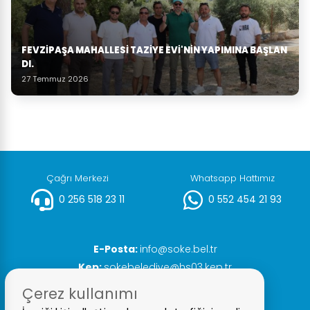
FEVZIPAŞA MAHALLESI TAZIYE EVI'NIN YAPIMINA BAŞLAN
DI.
27 Temmuz 2026
Çağrı Merkezi
Whatsapp Hattımız
0 256 518 23 11
0 552 454 21 93
E-Posta:
info@soke.bel.tr
Kep:
sokebelediye@hs03.kep.tr
Faks:
0 256 518 20 93
Çerez kullanımı