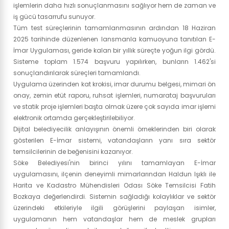
işlemlerin daha hızlı sonuçlanmasını sağlıyor hem de zaman ve
iş gücü tasarrufu sunuyor.
Tüm test süreçlerinin tamamlanmasının ardından 18 Haziran
2025 tarihinde düzenlenen lansmanla kamuoyuna tanıtılan E-
İmar Uygulaması, geride kalan bir yıllık süreçte yoğun ilgi gördü.
Sisteme toplam 1.574 başvuru yapılırken, bunların 1.462'si
sonuçlandırılarak süreçleri tamamlandı.
Uygulama üzerinden kat krokisi, imar durumu belgesi, mimari ön
onay, zemin etüt raporu, ruhsat işlemleri, numarataj başvuruları
ve statik proje işlemleri başta olmak üzere çok sayıda imar işlemi
elektronik ortamda gerçekleştirilebiliyor.
Dijital belediyecilik anlayışının önemli örneklerinden biri olarak
gösterilen E-İmar sistemi, vatandaşların yanı sıra sektör
temsilcilerinin de beğenisini kazanıyor.
Söke Belediyesi'nin birinci yılını tamamlayan E-İmar
uygulamasını, ilçenin deneyimli mimarlarından Haldun Işıklı ile
Harita ve Kadastro Mühendisleri Odası Söke Temsilcisi Fatih
Bozkaya değerlendirdi. Sistemin sağladığı kolaylıklar ve sektör
üzerindeki etkileriyle ilgili görüşlerini paylaşan isimler,
uygulamanın hem vatandaşlar hem de meslek grupları