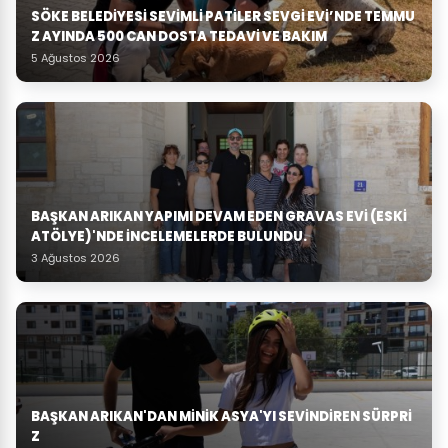
SÖKE BELEDIYESI SEVIMLI PATILER SEVGI EVI’NDE TEMMU
Z AYINDA 500 CAN DOSTA TEDAVI VE BAKIM
5 Ağustos 2026
BAŞKAN ARIKAN YAPIMI DEVAM EDEN GRAVAS EVI (ESKI
ATÖLYE)'NDE İNCELEMELERDE BULUNDU.
3 Ağustos 2026
BAŞKAN ARIKAN'DAN MINIK ASYA'YI SEVINDIREN SÜRPRI
Z