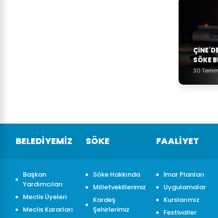
ÇINE'D
SÖKE B
30 Temm
BELEDİYEMİZ
SÖKE
FAALİYET
Başkan
Söke Hakkında
İmar Planları
Yardımcıları
Milletvekillerimiz
Uygulamalar
Meclis Üyeleri
Kardeş
Kurslarımız
Meclis Kararları
Şehirlerimiz
Festivaller