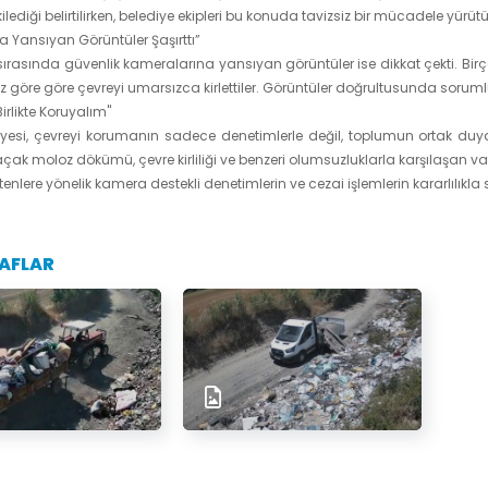
lediği belirtilirken, belediye ekipleri bu konuda tavizsiz bir mücadele yürütü
 Yansıyan Görüntüler Şaşırttı”
sırasında güvenlik kameralarına yansıyan görüntüler ise dikkat çekti. Bi
 göre göre çevreyi umarsızca kirlettiler. Görüntüler doğrultusunda soruml
irlikte Koruyalım"
iyesi, çevreyi korumanın sadece denetimlerle değil, toplumun ortak du
çak moloz dökümü, çevre kirliliği ve benzeri olumsuzluklarla karşılaşan v
etenlere yönelik kamera destekli denetimlerin ve cezai işlemlerin kararlılıkl
AFLAR