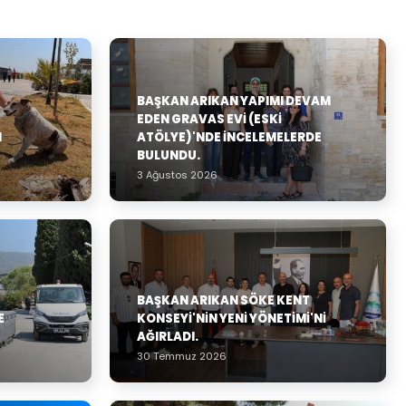
BAŞKAN ARIKAN YAPIMI DEVAM
EDEN GRAVAS EVI (ESKI
N
ATÖLYE)'NDE İNCELEMELERDE
BULUNDU.
3 Ağustos 2026
BAŞKAN ARIKAN SÖKE KENT
E
KONSEYI'NIN YENI YÖNETIMI'NI
AĞIRLADI.
30 Temmuz 2026