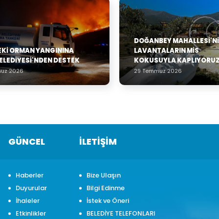
DOĞANBEY MAHALLESI'NI
EKI ORMAN YANGININA
LAVANTALARIN MIS
ELEDIYESI'NDEN DESTEK
KOKUSUYLA KAPLIYORUZ
uz 2026
29 Temmuz 2026
GÜNCEL
İLETİŞİM
Haberler
Bize Ulaşın
Duyurular
Bilgi Edinme
İhaleler
İstek ve Öneri
Etkinlikler
BELEDİYE TELEFONLARI