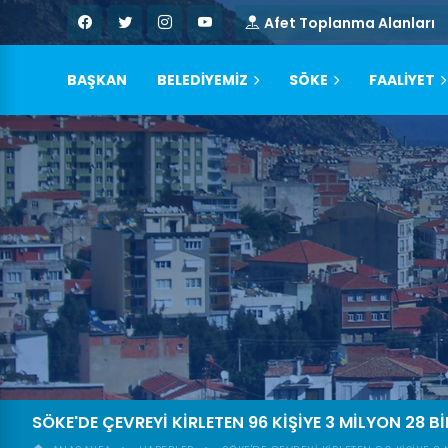
Afet Toplanma Alanları
BAŞKAN
BELEDİYEMİZ
SÖKE
FAALİYET
SÖKE'DE ÇEVREYİ KİRLETEN 96 KİŞİYE 3 MİLYON 28 B