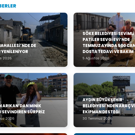
BERLER
SÖKE BELEDIYESI SEVIMLI
PATILER SEVGI EVI’NDE
MAHALLESİ’NDE DE
TEMMUZ AYINDA 500 CA
 YENİLENİYOR
DOSTA TEDAVI VE BAKIM
os 2026
5 Ağustos 2026
AYDIN BÜYÜKŞEHIR
 ARIKAN'DAN MINIK
BELEDIYESI'NDEN ARAÇ V
I SEVINDIREN SÜRPRIZ
EKIPMAN DESTEĞI
uz 2026
30 Temmuz 2026