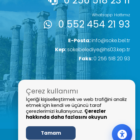
0 256 518 23 11
Whatsapp Hattımız
0 552 454 21 93
E-Posta:
info@soke.bel.tr
Kep:
sokebelediye@hs03.kep.tr
Faks:
0 256 518 20 93
Çerez kullanımı
İçeriği kişiselleştirmek ve web trafiğini analiz
etmek için kendi ve üçüncü taraf
çerezlerimizi kullanıyoruz.
Çerezler
hakkında daha fazlasını okuyun
Tamam