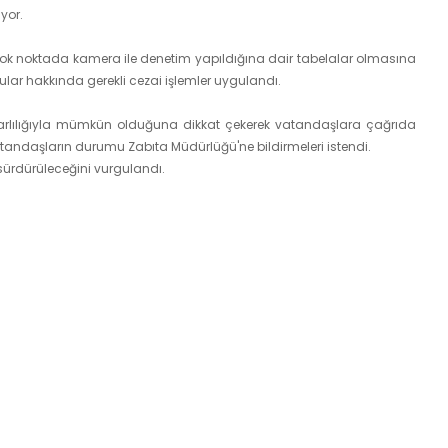
yor.
rçok noktada kamera ile denetim yapıldığına dair tabelalar olmasına
ular hakkında gerekli cezai işlemler uygulandı.
yarlılığıyla mümkün olduğuna dikkat çekerek vatandaşlara çağrıda
atandaşların durumu Zabıta Müdürlüğü'ne bildirmeleri istendi.
a sürdürüleceğini vurgulandı.