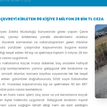
 MİLYON 28 BİN TL CEZA
ÇEVREYİ KİRLETEN 96 KİŞİYE 3 MİLYON 28 BİN TL CEZA
diyesi Zabıta Müdürlüğü bünyesinde görev yapan Çevre
bi, çevreyi kirletenlere yönelik denetimlerini aralıksız
. Güvenlik kameraları ve vatandaşlardan gelen ihbarlar
unda yürütülen çalışmalar kapsamında bugüne kadar
ettiği tespit edilen 96 kişi ve işletmeye toplam 3 milyon 28 bin
ra cezası uygulandı.
klı noktalarına kaçak moloz dökenler, boş arazilere hafriyat
 çöp konteynerlerinin yanına gelişigüzel atık bırakanlar ve
 izmariti atanlar, kamera kayıtları sayesinde tek tek tespit
e edilen görüntüler doğrultusunda, 5326 sayılı Kabahatler
 41. maddesi kapsamında kişi ve işletmelere 191 bin 867
idari para cezası kesilebiliyor.
e en fazla cezai işlem, boş arazi ve yol kenarlarına kaçak
 kişiler hakkında uygulandı. Gelişigüzel bırakılan inşaat
 hem çevre sağlığını tehdit ettiği hem de kent estetiğini