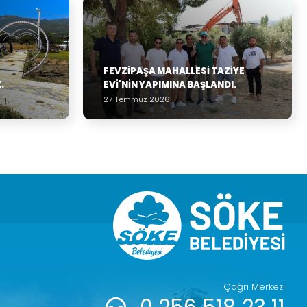
FEVZIPAŞA MAHALLESI TAZIYE
.
EVI'NIN YAPIMINA BAŞLANDI.
27 Temmuz 2026
Çağrı Merkezi