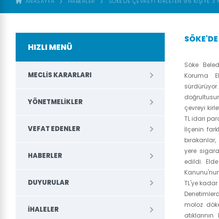
ANASAYFA
HABERLER
SÖKE'DE ÇEVREYİ KİRLETEN 96 KİŞİYE 3
SÖKE'DE 
HIZLI MENÜ
Söke Bele
MECLIS KARARLARI
Koruma Eki
sürdürüyor
doğrultus
YÖNETMELIKLER
çevreyi kirl
TL idari pa
VEFAT EDENLER
İlçenin far
bırakanlar,
yere sigara
HABERLER
edildi. Eld
Kanunu'nun
DUYURULAR
TL'ye kadar 
Denetimlerd
moloz döken
İHALELER
atıklarının