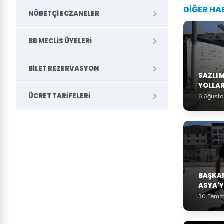
DİĞER HA
NÖBETÇI ECZANELER
BB MECLIS ÜYELERI
BILET REZERVASYON
SAZLI 
YOLLAR
ÜCRET TARIFELERI
6 Ağust
BAŞKAN
ASYA'Y
30 Temm