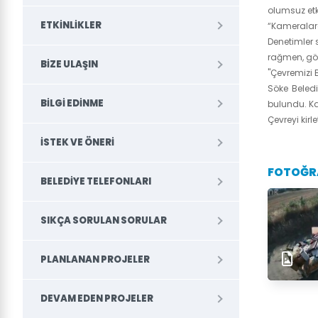
olumsuz etki
ETKINLIKLER
“Kameralara
Denetimler 
rağmen, göz
BIZE ULAŞIN
"Çevremizi B
Söke Beled
BILGI EDINME
bulundu. Ka
Çevreyi kirl
İSTEK VE ÖNERI
FOTOĞR
BELEDİYE TELEFONLARI
SIKÇA SORULAN SORULAR
PLANLANAN PROJELER
DEVAM EDEN PROJELER