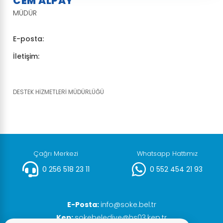
CEM ALPAY
MÜDÜR
E-posta:
İletişim:
DESTEK HİZMETLERİ MÜDÜRLÜĞÜ
Çağrı Merkezi
Whatsapp Hattımız
0 256 518 23 11
0 552 454 21 93
E-Posta:
info@soke.bel.tr
Kep:
sokebelediye@hs03.kep.tr