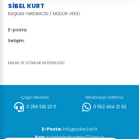
SİBEL KURT
BAŞKAN YARDIMCISI / MÜDÜR VEKİLİ
E-posta:
İletişim:
EMLAK VE İSTİMLAK MÜDÜRLÜĞÜ
Çağrı Merkezi
Whatsapp Hattımız
0 256 518 23 11
0 552 454 21 93
E-Posta:
info@soke.bel.tr
Kep:
sokebelediye@hs03.kep.tr