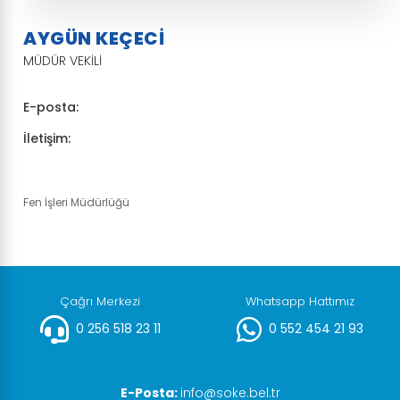
AYGÜN KEÇECİ
MÜDÜR VEKİLİ
E-posta:
İletişim:
Fen İşleri Müdürlüğü
Çağrı Merkezi
Whatsapp Hattımız
0 256 518 23 11
0 552 454 21 93
E-Posta:
info@soke.bel.tr