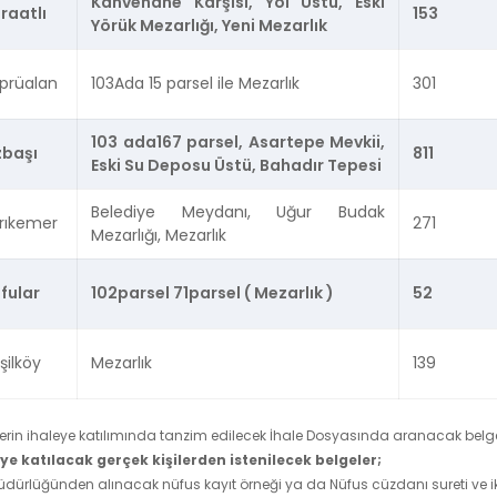
Kahvehane Karşısı, Yol Üstü, Eski
raatlı
153
Yörük Mezarlığı, Yeni Mezarlık
prüalan
103Ada 15 parsel ile Mezarlık
301
103 ada167 parsel, Asartepe Mevkii,
başı
811
Eski Su Deposu Üstü, Bahadır Tepesi
Belediye Meydanı, Uğur Budak
rıkemer
271
Mezarlığı, Mezarlık
fular
102parsel 71parsel ( Mezarlık )
52
şilköy
Mezarlık
139
lilerin ihaleye katılımında tanzim edilecek İhale Dosyasında aranacak belgel
 katılacak gerçek kişilerden istenilecek belgeler;
dürlüğünden alınacak nüfus kayıt örneği ya da Nüfus cüzdanı sureti ve ik