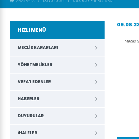
ANASAYFA
DUYURULAR
09.08.23 - İHALE İLANI
09.08.23
HIZLI MENÜ
Meclis
MECLIS KARARLARI
YÖNETMELIKLER
VEFAT EDENLER
HABERLER
DUYURULAR
İHALELER