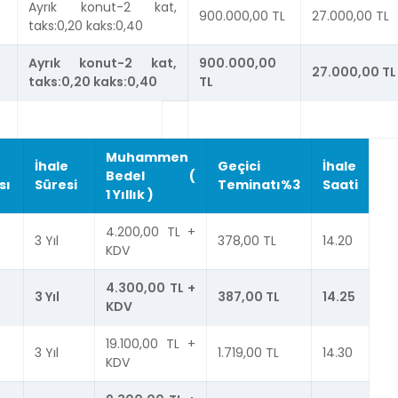
Ayrık konut-2 kat,
900.000,00 TL
27.000,00 TL
taks:0,20 kaks:0,40
Ayrık konut-2 kat,
900.000,00
27.000,00 TL
taks:0,20 kaks:0,40
TL
Muhammen
İhale
Geçici
İhale
Bedel (
sı
Süresi
Teminatı%3
Saati
1 Yıllık )
4.200,00 TL +
3 Yıl
378,00 TL
14.20
KDV
4.300,00 TL +
3 Yıl
387,00 TL
14.25
KDV
19.100,00 TL +
3 Yıl
1.719,00 TL
14.30
KDV