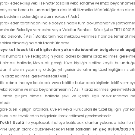
iştirak edecek kişi vekil ise noter tasdikli vekâletname ve imza beyannamesi 
lediyesine borcu bulunmadığına dair Mali Hizmetler Müdürlüğünden alına
 bedelinin ödendiğine dair makbuz ( Aslı )
iştirak eden tarafından ihale dosyasındaki tüm dokümanlar ve şartnamen
teminatın Belediye veznesine veya Vakıflar Bankası Söke Şube TR71 0001
ka dekontu ( Aslı ) Banka teminat mektubu verilmesi halinde, teminat mek
asaklısı olmadığına dair taahhütname.
leye katılacak tüzel kişilerden yukarıda istenilen belgelere ek aşağ
mlik numarası ve Tebligat için yasal adres bildirimi ibraz edilmesi gerekme
şi olması halinde, Mevzuatı gereği tüzel kişiliğin siciline kayıtlı bulu
 ihalenin yapılmış olduğu yıl içerisinde alınmış tüzel kişiliğinin sicilin
inin ibraz edilmesi gerekmektedir.(Aslı )
şilik adına ihaleye katılacak veya teklifte bulunacak kişilerin teklif verme
 vekâletname ve imza beyannamesinin ( Aslı ) ibraz edilmesi gerekmektedi
nin ortak girişim olması halinde şekli ve içeriği ilgili mevzuatlarca 
tedir.
 göre tüzel kişiliğin ortakları, üyeleri veya kurucuları ile tüzel kişiliğin yö
hususları tevsik eden belgelerin ibraz edilmesi gerekmektedir.
Teklif Usulü
ile yapılacak ihaleye katılacak olanlar yukarıda istenilen 
ine uygun olarak düzenleyecekleri teklif zarflarını
en geç 08/08/2023 S