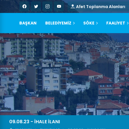
Afet Toplanma Alanları
BAŞKAN
BELEDİYEMİZ
SÖKE
FAALİYET
09.08.23 - İHALE İLANI