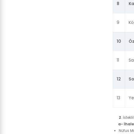
8
Ka
9
Kö
10
Öz
11
Sa
12
So
13
Ye
2
. İstek
a- İhaleye
Nüfus Mü