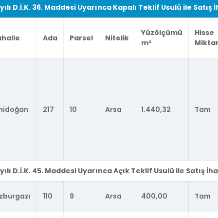
yılı D.İ.K. 36. Maddesi Uyarınca Kapalı Teklif Usulü ile Satış
Yüzölçümü
Hisse
halle
Ada
Parsel
Nitelik
m²
Miktar
nidoğan
217
10
Arsa
1.440,32
Tam
yılı D.İ.K. 45. Maddesi Uyarınca Açık Teklif Usulü ile Satış 
zburgazı
110
9
Arsa
400,00
Tam