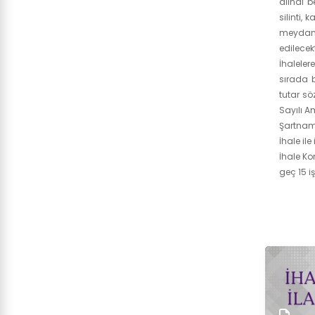
alındı b
silinti,
meydana 
edilecekt
İhaleler
sırada b
tutar sö
Sayılı 
Şartnam
İhale ile
İhale Ko
geç 15 i