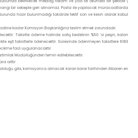
ektubunda belirtilecek meblağ rakam ve yazı ile okunaklı bir şekilde (
 herhangi bir sebeple geri alınamaz. Posta ile yapılacak müracaatlarda
urunda hazır bulunmadığı takdirde teklif son ve kesin olarak kabul
le saatine kadar Komisyon Başkanlığına teslim etmek zorundadır.
ecektir. Taksitle ödeme halinde satış bedelinin %50 ‘si peşin, kalan
ikte eşit taksitlerle ödenecektir. Süresinde ödenmeyen taksitlere 6183
ikme faizi uygulanacaktır.
İstimlak Müdürlüğünden temin edilebilecektir.
ara aittir.
duğu gibi, komisyonca alınacak kararı karar tarihinden itibaren en