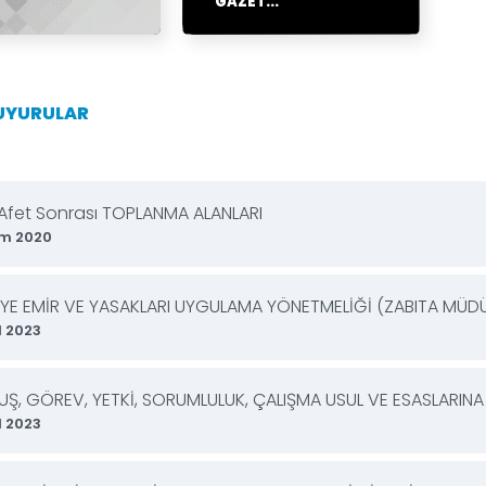
GAZET...
DUYURULAR
Afet Sonrası TOPLANMA ALANLARI
ım 2020
İYE EMİR VE YASAKLARI UYGULAMA YÖNETMELİĞİ (ZABITA MÜD
l 2023
UŞ, GÖREV, YETKİ, SORUMLULUK, ÇALIŞMA USUL VE ESASLARINA 
l 2023