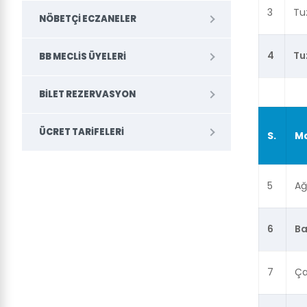
3
Tu
NÖBETÇI ECZANELER
4
Tu
BB MECLIS ÜYELERI
BILET REZERVASYON
ÜCRET TARIFELERI
S.
Ma
5
Ağ
6
Ba
7
Ça