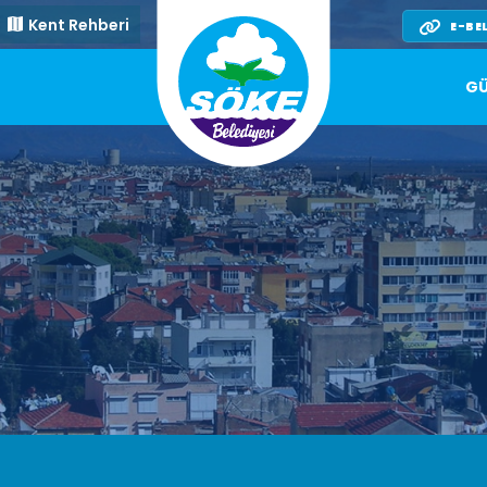
Kent Rehberi
E-BE
GÜ