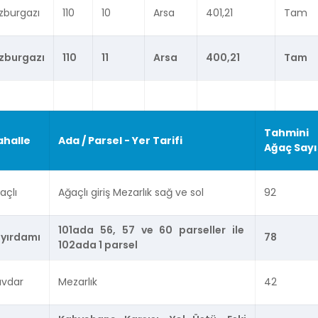
zburgazı
110
10
Arsa
401,21
Tam
zburgazı
110
11
Arsa
400,21
Tam
Tahmini
halle
Ada / Parsel - Yer Tarifi
Ağaç Sayı
açlı
Ağaçlı giriş Mezarlık sağ ve sol
92
101ada 56, 57 ve 60 parseller ile
yırdamı
78
102ada 1 parsel
vdar
Mezarlık
42