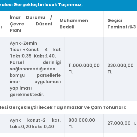
 İhalesi Gerçekleştirilecek Taşınmaz;
İmar Durumu /
Muhammen
Geçici
Çevre Düzeni
ı
Bedeli
Teminatı%3
Planı
Ayrık-Zemin
Ticari+Konut 4 kat
Taks:0,35-Kaks:1,40.
Parsel derinliği
11.000.000,00
330.000,00
sağlanamadığından
TL
TL
komşu parsellerle
imar uygulaması
yapılması
gerekmektedir.
İhalesi Gerçekleştirilecek Taşınmazlar ve Çam Tohurları;
Ayrık konut-2 kat,
900.000,00
27.000,00 TL
taks:0,20 kaks:0,40
TL