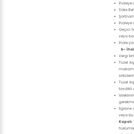
İhaleye 
Söke Be
Şartname
İhaleye 
Geçici 
veya ban
İhale y
b- İha
Vergi ki
Tüzel ki
makamdan
sirküler
Tüzel ki
tasdikli
İstekli
gerekmek
İlgisine
veya bu 
Kapalı 
hükümler