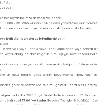
( Aslı )
cak yazı.
in her sayfasına imza atılması zorundadır.
 5001 5800 7292 2966 74 iban nolu hesaba yatırıldığına dair makbuz
tubu kesin ve süresiz ayrıca teminat mektubunun aslı olacaktır.
ıda belirtilen belgelerde istenilmektedir;
ktedir.
nduğu Ticaret ve / veya Sanayi veya Esnaf Odasından veya benzeri bir
e kayıtlı olduğuna dair belge ile tüzel kişiliğin noter tasdikli imza
ye ve ihale şartlarını yerine getirmeye yetkili olduğunu gösteren noter
r.
belirlenen noter tasdikli ortak girişim beyannamesi ibraz edilmesi
netimindeki görevleri belirten son durumu gösterir Ticaret Sicil Gazetesi
belgeler ile birlikte 2886 Sayılı Devlet İhale Kanununun 37. Maddesi
alı günü saat 17:00 ‘ye kadar
Belediye Yazı İşleri Müdürlüğümüze