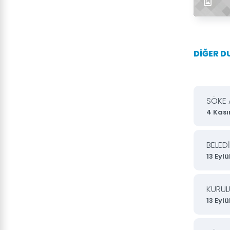
DİĞER 
SÖKE 
4 Kas
BELED
13 Eylü
KURUL
13 Eylü