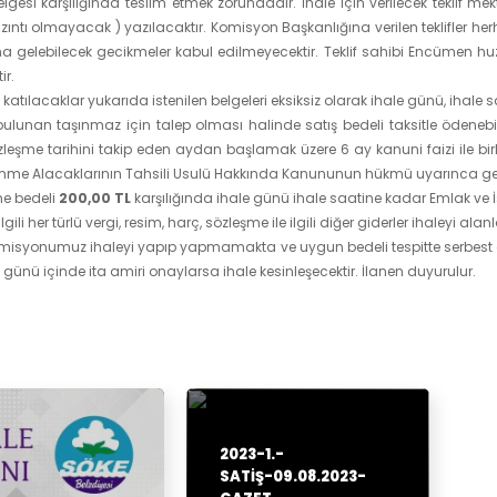
elgesi karşılığında teslim etmek zorundadır. İhale için verilecek teklif m
 kazıntı olmayacak ) yazılacaktır. Komisyon Başkanlığına verilen teklifler
gelebilecek gecikmeler kabul edilmeyecektir. Teklif sahibi Encümen huz
ir.
e katılacaklar yukarıda istenilen belgeleri eksiksiz olarak ihale günü, iha
ulunan taşınmaz için talep olması halinde satış bedeli taksitle ödenebil
zleşme tarihini takip eden aydan başlamak üzere 6 ay kanuni faizi ile birl
Amme Alacaklarının Tahsili Usulü Hakkında Kanununun hükmü uyarınca gec
e bedeli
200,00 TL
karşılığında ihale günü ihale saatine kadar Emlak ve 
 ilgili her türlü vergi, resim, harç, sözleşme ile ilgili diğer giderler ihaleyi alanl
misyonumuz ihaleyi yapıp yapmamakta ve uygun bedeli tespitte serbest ol
ş günü içinde ita amiri onaylarsa ihale kesinleşecektir. İlanen duyurulur.
2023-1.-
SATIŞ-09.08.2023-