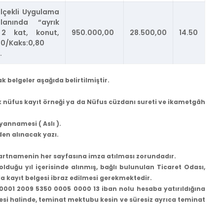
ölçekli Uygulama
lanında “ayrık
 2 kat, konut,
950.000,00
28.500,00
14.50
40/Kaks:0,80
.
 belgeler aşağıda belirtilmiştir.
k nüfus kayıt örneği ya da Nüfus cüzdanı sureti ve ikametgâh
yannamesi ( Aslı ).
en alınacak yazı.
şartnamenin her sayfasına imza atılması zorundadır.
ş olduğu yıl içerisinde alınmış, bağlı bulunulan Ticaret Odası,
da kayıt belgesi ibraz edilmesi gerekmektedir.
0001 2009 5350 0005 0000 13 iban nolu hesaba yatırıldığına
si halinde, teminat mektubu kesin ve süresiz ayrıca teminat