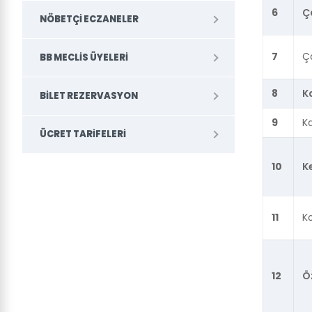
6
Ça
NÖBETÇI ECZANELER
7
Ça
BB MECLIS ÜYELERI
8
K
BILET REZERVASYON
9
Ka
ÜCRET TARIFELERI
10
K
11
K
12
Ö