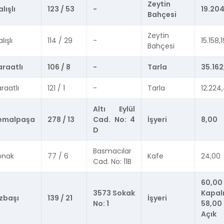
Zeytin
lışlı
123 / 53
-
19.204
Bahçesi
Zeytin
lışlı
114 / 29
-
15.158,
Bahçesi
araatlı
106 / 8
-
Tarla
35.162
raatlı
121 / 1
-
Tarla
12.224
Altı Eylül
emalpaşa
278 / 13
Cad. No: 4
İşyeri
8,00
D
Basmacılar
onak
77 / 6
Kafe
24,00
Cad. No: 11B
60,00
3573 Sokak
Kapalı
zbaşı
139 / 21
İşyeri
No: 1
58,00
Açık