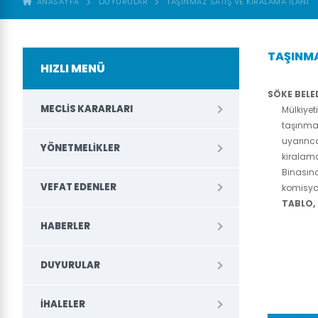
ANASAYFA
DUYURULAR
TAŞINMAZ SATIŞ VE KİRALAMA İLANI
TAŞINMA
HIZLI MENÜ
SÖKE BELE
MECLIS KARARLARI
Mülkiye
taşınma
uyarınc
YÖNETMELIKLER
kiralama
Binası
VEFAT EDENLER
komisyo
TABLO,
HABERLER
DUYURULAR
İHALELER