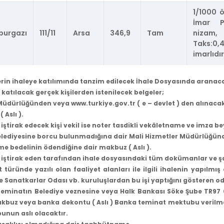
1/1000 
İmar P
burgazı
111/11
Arsa
346,9
Tam
nizam,
Taks:0,
imarlıdır
lerin ihaleye katılımında tanzim edilecek İhale Dosyasında aranacak
e katılacak gerçek kişilerden istenilecek belgeler;
üdürlüğünden veya www.turkiye.gov.tr ( e – devlet ) den alınaca
( Aslı ).
 iştirak edecek kişi vekil ise noter tasdikli vekâletname ve imza be
lediyesine borcu bulunmadığına dair Mali Hizmetler Müdürlüğünd
e bedelinin ödendiğine dair makbuz ( Aslı ).
 iştirak eden tarafından ihale dosyasındaki tüm dokümanlar ve 
t türünde yazılı olan faaliyet alanları ile ilgili ihalenin yapılmı
e Sanatkarlar Odası vb. kuruluşlardan bu işi yaptığını gösteren o
teminatın Belediye veznesine veya Halk Bankası Söke Şube TR97 
kbuz veya banka dekontu ( Aslı ) Banka teminat mektubu verilme
nun aslı olacaktır.