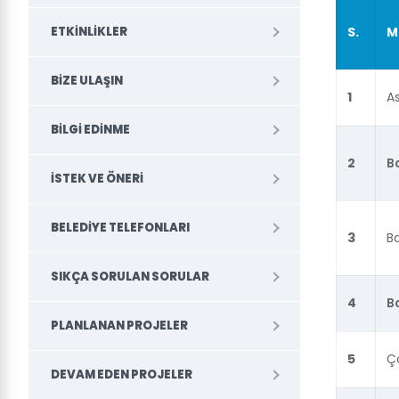
ETKINLIKLER
S.
M
BIZE ULAŞIN
1
As
BILGI EDINME
2
B
İSTEK VE ÖNERI
BELEDİYE TELEFONLARI
3
B
SIKÇA SORULAN SORULAR
4
B
PLANLANAN PROJELER
5
Ça
DEVAM EDEN PROJELER