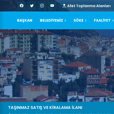
Afet Toplanma Alanları
BAŞKAN
BELEDİYEMİZ
SÖKE
FAALİYET
TAŞINMAZ SATIŞ VE KİRALAMA İLANI