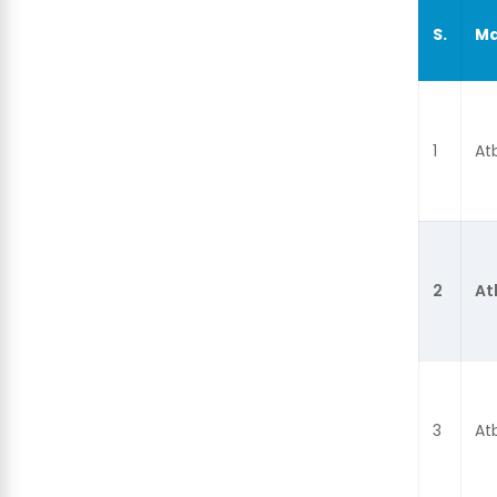
S.
Ma
1
At
2
At
3
At