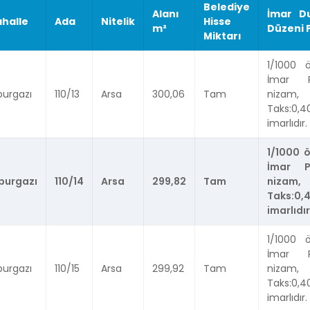
Belediye
Alanı
İmar D
halle
Ada
Nitelik
Hisse
m²
Düzeni 
Miktarı
1/1000 
İmar P
burgazı
110/13
Arsa
300,06
Tam
nizam,
Taks:0,4
imarlıdır.
1/1000 
İmar P
burgazı
110/14
Arsa
299,82
Tam
nizam,
Taks:0,
imarlıdır
1/1000 
İmar P
burgazı
110/15
Arsa
299,92
Tam
nizam,
Taks:0,4
imarlıdır.