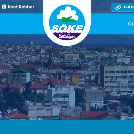
Kent Rehberi
E-BE
GÜ