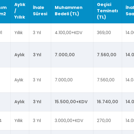
Aylık
Geçici
nım
İhale
Muhammen
İha
/
Teminatı
 m2
Süresi
Bedeli (TL)
Saa
Yıllık
(TL)
01
Yıllık
3 Yıl
4.100,00+KDV
369,00
14.0
Aylık
3 Yıl
7.000,00
7.560,00
14.
Aylık
3 Yıl
7.000,00
7.560,00
14.
Aylık
3 Yıl
15.500,00+KDV
16.740,00
14.
4
Yıllık
3 Yıl
3.000,00+KDV
270,00
14.0