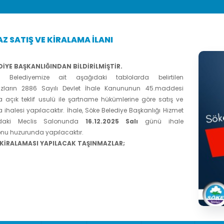
Z SATIŞ VE KİRALAMA İLANI
DİYE BAŞKANLIĞINDAN BİLDİRİLMİŞTİR.
ti Belediyemize ait aşağıdaki tablolarda belirtilen
zların 2886 Sayılı Devlet İhale Kanununun 45.maddesi
a açık teklif usulü ile şartname hükümlerine göre satış ve
 ihalesi yapılacaktır. İhale, Söke Belediye Başkanlığı Hizmet
ndaki Meclis Salonunda
16.12.2025 Salı
günü ihale
nu huzurunda yapılacaktır.
 KİRALAMASI YAPILACAK TAŞINMAZLAR;