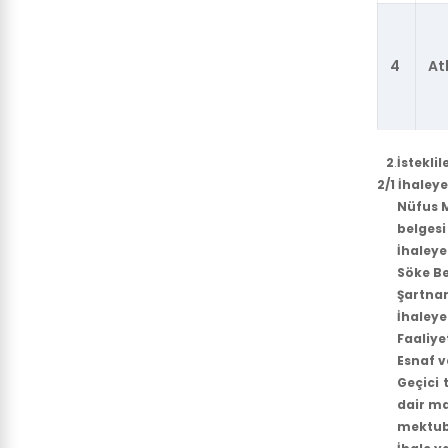
4
At
2
.
İstekli
2/1 İhaley
Nüfus M
belgesi 
İhaleye
Söke Be
Şartnam
İhaleye
Faaliye
Esnaf v
Geçici 
dair ma
mektubu