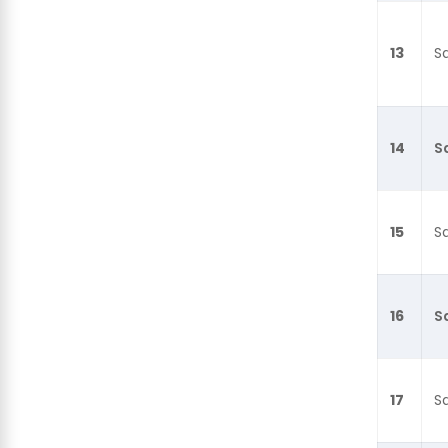
13
S
14
S
15
S
16
Sa
17
Sa