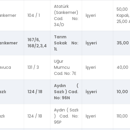
Atatürk
50,00
(Sarıkemer)
arıkemer
104 / 1
İşyeri
Kapalı,
Cad. No:
25,00 
34/D
Tarım
167/6,
arıkemer
Sokak No:
İşyeri
35,00
168/2,3,4
1L
Uğur
avuca
131 / 3
Mumcu
İşyeri
40,00
Cad. No: 7E
Aydın (
zlı
124 / 18
Sazlı ) Cad.
İşyeri
10,00
No: 96N
Aydın ( Sazlı
zlı
124 / 18
) Cad. No:
İşyeri
110,00
96P