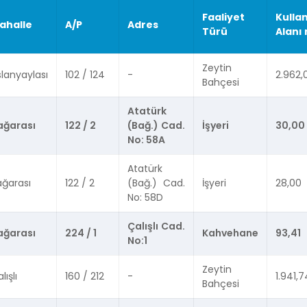
Faaliyet
Kulla
ahalle
A/P
Adres
Türü
Alanı
Zeytin
lanyaylası
102 / 124
-
2.962,
Bahçesi
Atatürk
ağarası
122 / 2
(Bağ.) Cad.
İşyeri
30,00
No: 58A
Atatürk
ağarası
122 / 2
(Bağ.) Cad.
İşyeri
28,00
No: 58D
Çalışlı Cad.
ağarası
224 / 1
Kahvehane
93,41
No:1
Zeytin
lışlı
160 / 212
-
1.941,7
Bahçesi